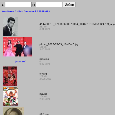
L:
P:
Альбомы /
zilich /
movies2 /
2018-06 /
414430810_378182608078094_1346815135659124789_n.jp
217 кб
6.01.2024
photo_2023-05-03_16-40-46.jpg
158 кб
3.05.2023
pres.jpg
[скачать]
0
9.07.2021
lev.jpg
186 кб
24.06.2021
m1.jpg
164 кб
2.06.2021
tt03.png