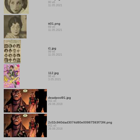
80 кб
11.05.2021
tt01.png
69 кб
11.05.2021
t1.jpg
99 кб
11.05.2021
112.jpg
96 кб
3.05.2021
deadpool91.jpg
911 кб
29.06.2018
2c02c940dad3074d80e00987593f73f4.png
911 кб
29.06.2018