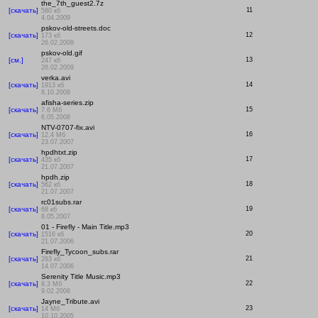
the_7th_guest2.7z
[скачать]
11
580 кб
4.04.2009
pskov-old-streets.doc
[скачать]
12
173 кб
26.02.2009
pskov-old.gif
[см.]
13
247 кб
26.02.2009
verka.avi
[скачать]
14
1913 кб
8.10.2008
afisha-series.zip
[скачать]
15
7.6 Мб
6.05.2008
NTV-0707-fix.avi
[скачать]
16
12.4 Мб
23.07.2007
hpdhtxt.zip
[скачать]
17
435 кб
21.07.2007
hpdh.zip
[скачать]
18
562 кб
21.07.2007
rc01subs.rar
[скачать]
19
68 кб
8.05.2007
01 - Firefly - Main Title.mp3
[скачать]
20
1516 кб
21.07.2006
Firefly_Tycoon_subs.rar
[скачать]
21
263 кб
14.07.2006
Serenity Title Music.mp3
[скачать]
22
8.3 Мб
9.02.2006
Jayne_Tribute.avi
[скачать]
23
14 Мб
10.10.2005