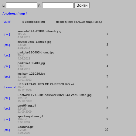
L:
P:
Альбомы /
tmp /
vluki/
4 изображения
последнее: больше года назад
sevdol-25k1-120816-thumb.jpg
[см.]
1
115 кб
4.04.2013
sevdol-25k1-120816.jpg
[см.]
2
2.8 Мб
4.04.2013
parkola-130403-thumb.jpg
[см.]
3
70 кб
4.04.2013
parkola-130403.jpg
[см.]
4
3 Мб
4.04.2013
los-kam-121026.jpg
[см.]
5
3.3 Мб
23.01.2013
LES PARAPLUIES DE CHERBOURG.srt
[скачать]
6
80 кб
26.12.2009
Eastwick-TV-Guide-eastwick-8021343-2560-1966.jpg
[см.]
7
1967 кб
15.10.2009
swe6f4jpg.gif
[см.]
8
2.9 Мб
22.09.2009
spockseyebrow.gif
[см.]
9
1074 кб
3.06.2009
2aanina.gif
[см.]
10
2.2 Мб
3.06.2009